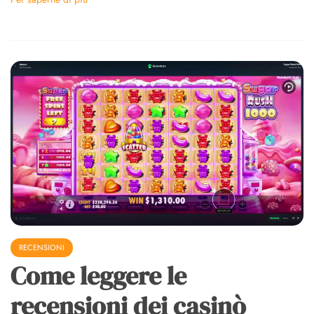
RECENSIONI
Come leggere le
recensioni dei casinò