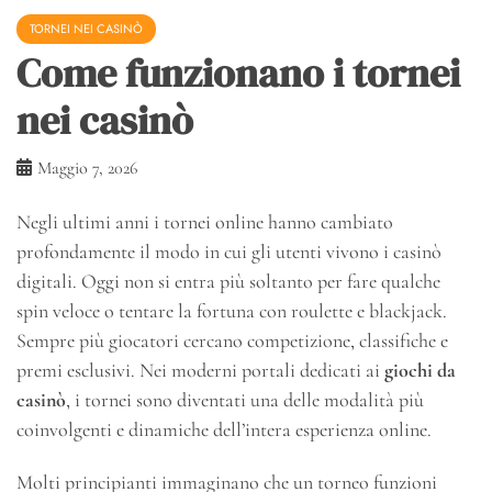
TORNEI NEI CASINÒ
Come funzionano i tornei
nei casinò
Maggio 7, 2026
Negli ultimi anni i tornei online hanno cambiato
profondamente il modo in cui gli utenti vivono i casinò
digitali. Oggi non si entra più soltanto per fare qualche
spin veloce o tentare la fortuna con roulette e blackjack.
Sempre più giocatori cercano competizione, classifiche e
premi esclusivi. Nei moderni portali dedicati ai
giochi da
casinò
, i tornei sono diventati una delle modalità più
coinvolgenti e dinamiche dell’intera esperienza online.
Molti principianti immaginano che un torneo funzioni