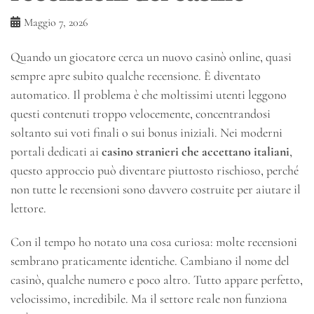
Maggio 7, 2026
Quando un giocatore cerca un nuovo casinò online, quasi
sempre apre subito qualche recensione. È diventato
automatico. Il problema è che moltissimi utenti leggono
questi contenuti troppo velocemente, concentrandosi
soltanto sui voti finali o sui bonus iniziali. Nei moderni
portali dedicati ai
casino stranieri che accettano italiani
,
questo approccio può diventare piuttosto rischioso, perché
non tutte le recensioni sono davvero costruite per aiutare il
lettore.
Con il tempo ho notato una cosa curiosa: molte recensioni
sembrano praticamente identiche. Cambiano il nome del
casinò, qualche numero e poco altro. Tutto appare perfetto,
velocissimo, incredibile. Ma il settore reale non funziona