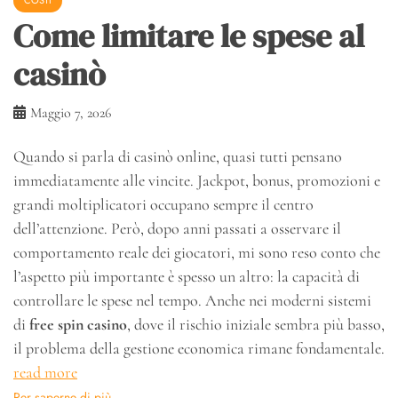
Come limitare le spese al
casinò
Maggio 7, 2026
Quando si parla di casinò online, quasi tutti pensano
immediatamente alle vincite. Jackpot, bonus, promozioni e
grandi moltiplicatori occupano sempre il centro
dell’attenzione. Però, dopo anni passati a osservare il
comportamento reale dei giocatori, mi sono reso conto che
l’aspetto più importante è spesso un altro: la capacità di
controllare le spese nel tempo. Anche nei moderni sistemi
di
free spin casino
, dove il rischio iniziale sembra più basso,
il problema della gestione economica rimane fondamentale.
read more
Per saperne di più