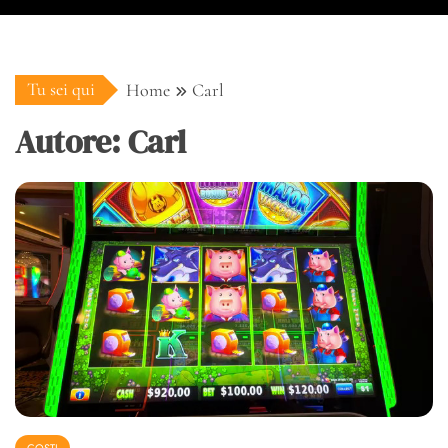
Tu sei qui
Home
Carl
Autore:
Carl
COSTI