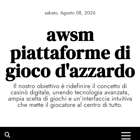
Skip
to
sabato, Agosto 08, 2026
content
awsm
piattaforme di
gioco d'azzardo
Il nostro obiettivo è ridefinire il concetto di
casinò digitale, unendo tecnologia avanzata,
ampia scelta di giochi e un’interfaccia intuitiva
che mette il giocatore al centro di tutto.