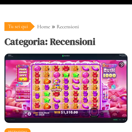
Tu sei qui
Home
Recensioni
Categoria:
Recensioni
RECENSIONI