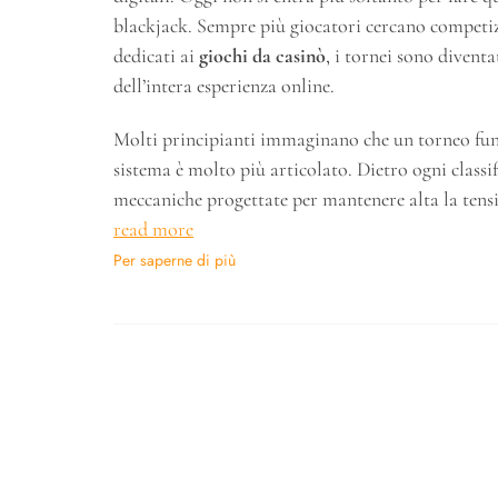
blackjack. Sempre più giocatori cercano competizi
dedicati ai
giochi da casinò
, i tornei sono divent
dell’intera esperienza online.
Molti principianti immaginano che un torneo funz
sistema è molto più articolato. Dietro ogni classif
meccaniche progettate per mantenere alta la tens
read more
Per saperne di più