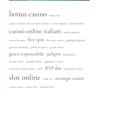
bonus casino
bonus slot
casino stranieri che accettano italiani
casinò digitali
casinò online
casinò online italiani
casinò popolari
free spin
controllo spese
free spin casino
gambling digitale
gestione bankroll
giochi da casinò
giochi online
gioco responsabile
jackpot
leaderboard
licenze casinò
modalità demo
pagamenti casinò
RTP slot
recensioni casinò online
RTP
scommesse online
slot online
strategie casinò
soldi veri
tornei casinò
tornei slot
volatilità slot