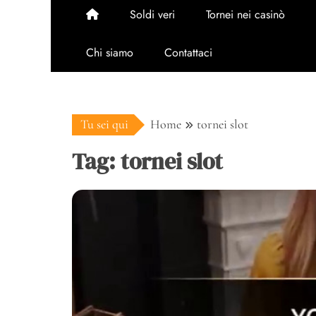
Soldi veri
Tornei nei casinò
Chi siamo
Contattaci
Tu sei qui
Home
tornei slot
Tag:
tornei slot