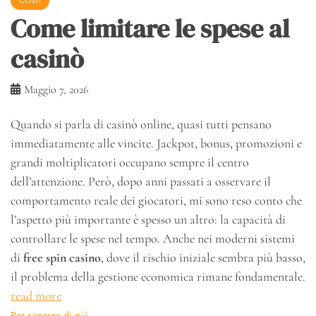
Come limitare le spese al
casinò
Maggio 7, 2026
Quando si parla di casinò online, quasi tutti pensano
immediatamente alle vincite. Jackpot, bonus, promozioni e
grandi moltiplicatori occupano sempre il centro
dell’attenzione. Però, dopo anni passati a osservare il
comportamento reale dei giocatori, mi sono reso conto che
l’aspetto più importante è spesso un altro: la capacità di
controllare le spese nel tempo. Anche nei moderni sistemi
di
free spin casino
, dove il rischio iniziale sembra più basso,
il problema della gestione economica rimane fondamentale.
read more
Per saperne di più