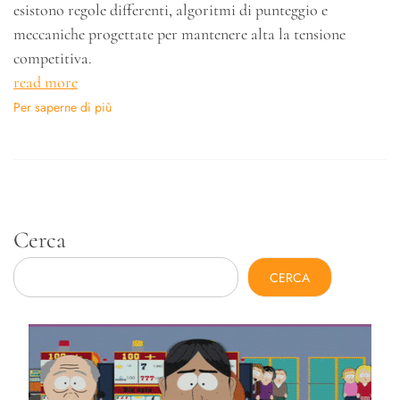
esistono regole differenti, algoritmi di punteggio e
meccaniche progettate per mantenere alta la tensione
competitiva.
read more
Per saperne di più
Cerca
CERCA