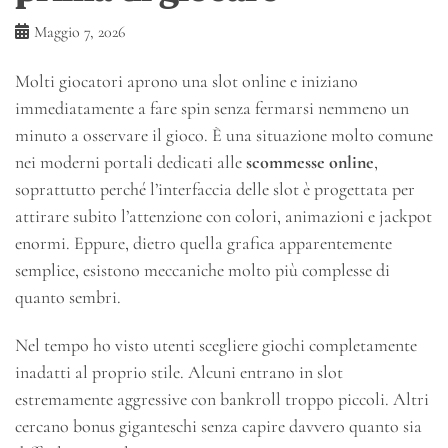
Maggio 7, 2026
Molti giocatori aprono una slot online e iniziano
immediatamente a fare spin senza fermarsi nemmeno un
minuto a osservare il gioco. È una situazione molto comune
nei moderni portali dedicati alle
scommesse online
,
soprattutto perché l’interfaccia delle slot è progettata per
attirare subito l’attenzione con colori, animazioni e jackpot
enormi. Eppure, dietro quella grafica apparentemente
semplice, esistono meccaniche molto più complesse di
quanto sembri.
Nel tempo ho visto utenti scegliere giochi completamente
inadatti al proprio stile. Alcuni entrano in slot
estremamente aggressive con bankroll troppo piccoli. Altri
cercano bonus giganteschi senza capire davvero quanto sia