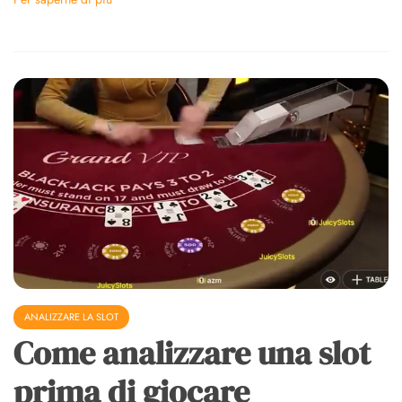
ANALIZZARE LA SLOT
Come analizzare una slot
prima di giocare