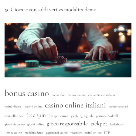
Giocare con soldi veri vs modalità demo
bonus casino
bonus slot
casino stranieri che accettano italiani
casinò online italiani
casinò digitali
casinò online
casinò popolari
free spin
controllo spese
free spin casino
gambling digitale
gestione bankroll
gioco responsabile
jackpot
giochi da casinò
giochi online
leaderboard
licenze casinò
modalità demo
pagamenti casinò
recensioni casinò online
RTP