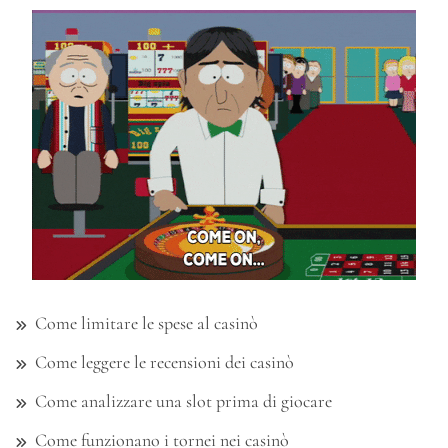
Come limitare le spese al casinò
Come leggere le recensioni dei casinò
Come analizzare una slot prima di giocare
Come funzionano i tornei nei casinò