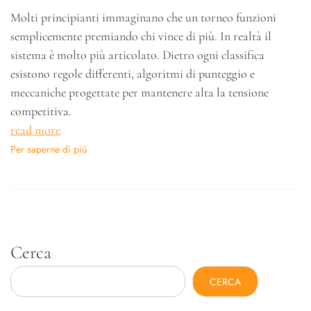
Molti principianti immaginano che un torneo funzioni
semplicemente premiando chi vince di più. In realtà il
sistema è molto più articolato. Dietro ogni classifica
esistono regole differenti, algoritmi di punteggio e
meccaniche progettate per mantenere alta la tensione
competitiva.
read more
Per saperne di più
Cerca
CERCA