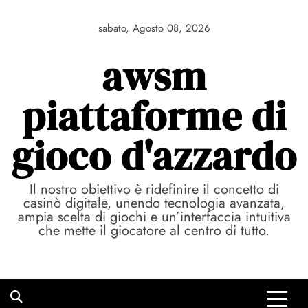
Skip
to
sabato, Agosto 08, 2026
content
awsm
piattaforme di
gioco d'azzardo
Il nostro obiettivo è ridefinire il concetto di
casinò digitale, unendo tecnologia avanzata,
ampia scelta di giochi e un’interfaccia intuitiva
che mette il giocatore al centro di tutto.