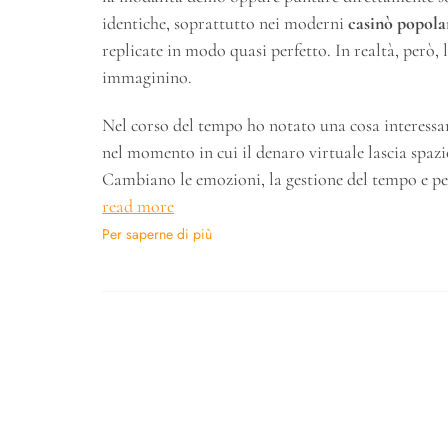
identiche, soprattutto nei moderni
casinò popola
replicate in modo quasi perfetto. In realtà, però,
immaginino.
Nel corso del tempo ho notato una cosa interess
nel momento in cui il denaro virtuale lascia spazio
Cambiano le emozioni, la gestione del tempo e per
read more
Per saperne di più