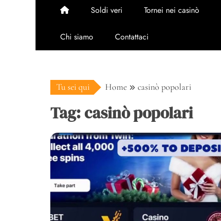
Soldi veri
Tornei nei casinò
Chi siamo
Contattaci
Tu sei qui
Home
casinò popolari
Tag:
casinò popolari