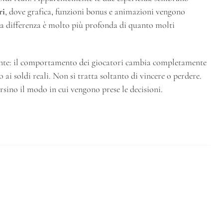
ri
, dove grafica, funzioni bonus e animazioni vengono
 la differenza è molto più profonda di quanto molti
ante: il comportamento dei giocatori cambia completamente
 ai soldi reali. Non si tratta soltanto di vincere o perdere.
sino il modo in cui vengono prese le decisioni.